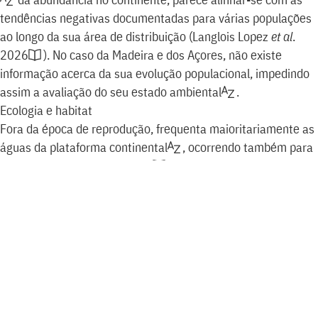
tendências negativas documentadas para várias populações
ao longo da sua área de distribuição
(
Langlois Lopez
et al
.
2026
)
. No caso da Madeira e dos Açores, não existe
informação acerca da sua evolução populacional, impedindo
assim a avaliação do seu
estado ambiental
.
Ecologia e habitat
Fora da época de reprodução, frequenta maioritariamente as
águas da
plataforma continental
,
ocorrendo também para
lá desta
(
O’Hanlon
et al
. 2024
;
van Bemmelen
et al
. 2024b
;
Billerman
et al
. 2026
)
. Pode nidificar de forma colonial
ou solitária, em zonas costeiras ou em ilhas. Durante a época
de reprodução, quando nidifica perto de colónias de outras
aves marinhas, obtém uma parte considerável do seu
alimento através de
cleptoparasitismo
.
Na
tundra
,
tem
maioritariamente uma dieta generalista que inclui pequenos
passeriformes e as suas crias, crias de
limícolas
e outras
aves aquáticas, roedores, insetos e bagas
(
Billerman
et al
.