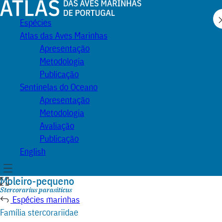
Atlas
Espécies
das
Atlas das Aves Marinhas
Aves
Apresentação
Marinhas
Metodologia
de
Publicação
Portugal
Sentinelas do Oceano
Apresentação
Metodologia
Avaliação
Publicação
English
Menu
Moleiro-pequeno
Expandir
ilustração
Nome
Stercorarius parasiticus
científico:
Espécies marinhas
Família stercorariidae