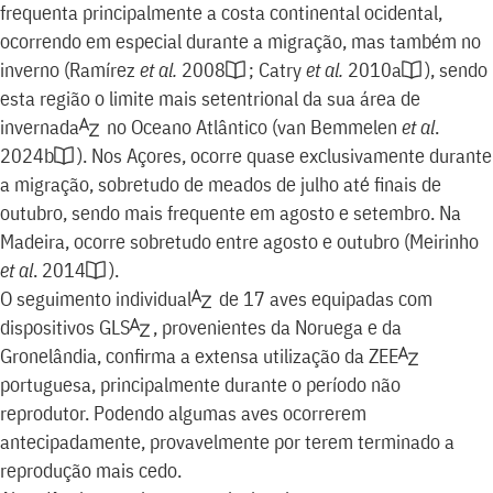
frequenta principalmente a costa continental ocidental,
ocorrendo em especial durante a migração, mas também no
inverno
(
Ramírez
et al.
2008
;
Catry
et al.
2010a
)
, sendo
esta região o limite mais setentrional da sua área de
invernada
no Oceano Atlântico
(
van Bemmelen
et al
.
2024b
)
. Nos Açores, ocorre quase exclusivamente durante
a migração, sobretudo de meados de julho até finais de
outubro, sendo mais frequente em agosto e setembro. Na
Madeira, ocorre sobretudo entre agosto e outubro
(
Meirinho
et al
. 2014
)
.
O
seguimento individual
de 17 aves equipadas com
dispositivos
GLS
,
provenientes da Noruega e da
Gronelândia, confirma a extensa utilização da
ZEE
portuguesa, principalmente durante o período não
reprodutor. Podendo algumas aves ocorrerem
antecipadamente, provavelmente por terem terminado a
reprodução mais cedo.