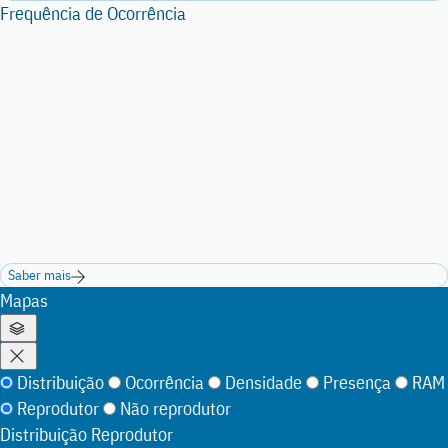
Frequência de Ocorrência
Saber mais
Mapas
Mostrar
opções
Fechar
Distribuição
Ocorrência
Densidade
Presença
RAM
do
opções
mapa
Reprodutor
Não reprodutor
do
|
Distribuição
Reprodutor
mapa