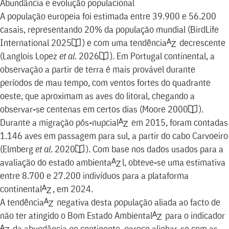
Abundância e evolução populacional
A população europeia foi estimada entre 39.900 e 56.200
casais, representando 20% da população mundial
(
BirdLife
International 2025
)
e com uma
tendência
decrescente
(
Langlois Lopez
et al
. 2026
)
. Em Portugal continental, a
observação a partir de terra é mais provável durante
períodos de mau tempo, com ventos fortes do quadrante
oeste, que aproximam as aves do litoral, chegando a
observar-se centenas em certos dias
(
Moore 2000
)
.
Durante a migração
pós-nupcial
em 2015, foram contadas
1.146 aves em passagem para sul, a partir do cabo Carvoeiro
(
Elmberg
et al
. 2020
)
. Com base nos dados usados para a
avaliação do
estado ambienta
l, obteve-se uma estimativa
entre 8.700 e 27.200 indivíduos para a
plataforma
continental
,
em 2024.
A
tendência
negativa desta população aliada ao facto de
não ter atingido o Bom
Estado Ambiental
para o
indicador
da abundância no continente, parece alinhar-se com as