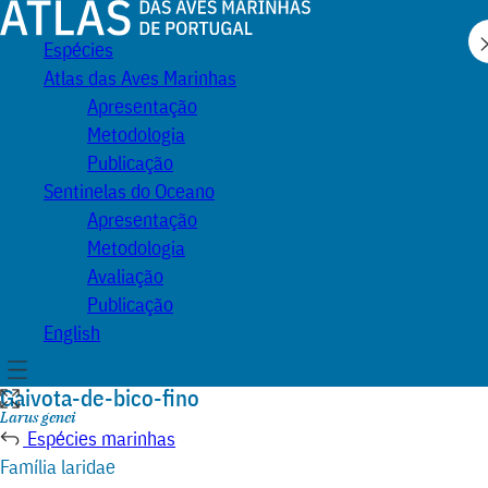
Atlas
Espécies
das
Atlas das Aves Marinhas
Aves
Apresentação
Marinhas
Metodologia
de
Publicação
Portugal
Sentinelas do Oceano
Apresentação
Metodologia
Avaliação
Publicação
English
Menu
Gaivota-de-bico-fino
Expandir
ilustração
Nome
Larus genei
científico:
Espécies marinhas
Família laridae