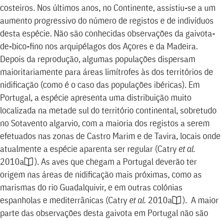
costeiros. Nos últimos anos, no Continente, assistiu-se a um
aumento progressivo do número de registos e de indivíduos
desta espécie. Não são conhecidas observações da gaivota-
de-bico-fino nos arquipélagos dos Açores e da Madeira.
Depois da reprodução, algumas populações dispersam
maioritariamente para áreas limítrofes às dos territórios de
nidificação (como é o caso das populações ibéricas). Em
Portugal, a espécie apresenta uma distribuição muito
localizada na metade sul do território continental, sobretudo
no Sotavento algarvio, com a maioria dos registos a serem
efetuados nas zonas de Castro Marim e de Tavira, locais onde
atualmente a espécie aparenta ser regular
(
Catry
et al.
2010a
)
. As aves que chegam a Portugal deverão ter
origem nas áreas de nidificação mais próximas, como as
marismas do rio Guadalquivir, e em outras colónias
espanholas e mediterrânicas
(
Catry
et al.
2010a
)
. A maior
parte das observações desta gaivota em Portugal não são