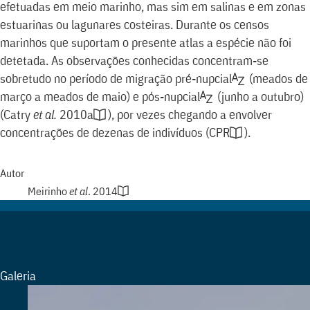
efetuadas em meio marinho, mas sim em salinas e em zonas
estuarinas ou lagunares costeiras. Durante os censos
marinhos que suportam o presente atlas a espécie não foi
detetada. As observações conhecidas concentram-se
sobretudo no período de migração
pré-nupcial
(meados de
março a meados de maio) e
pós-nupcial
(junho a outubro)
(
Catry
et al.
2010a
)
, por vezes chegando a envolver
concentrações de dezenas de indivíduos
(
CPR
)
.
Autor
Meirinho
et al
. 2014
Galeria