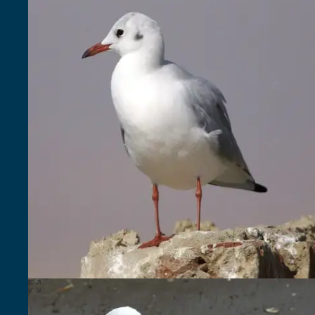
1
Expandir
imagem
2