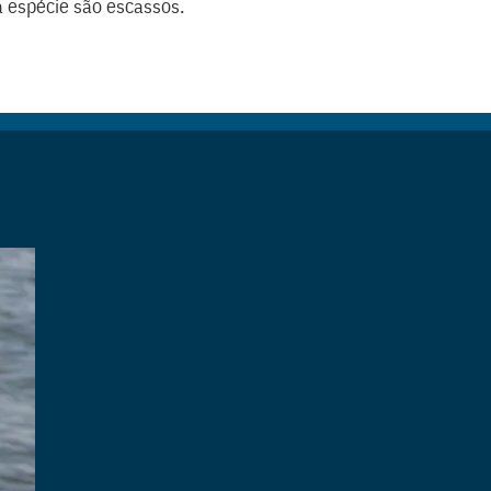
ta espécie são escassos.