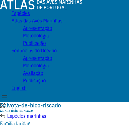
Atlas
Espécies
das
Atlas das Aves Marinhas
Aves
Apresentação
Marinhas
Metodologia
de
Publicação
Portugal
Sentinelas do Oceano
Apresentação
Metodologia
Avaliação
Publicação
English
Menu
Gaivota-de-bico-riscado
Expandir
ilustração
Nome
Larus delawarensis
científico:
Espécies marinhas
Família laridae