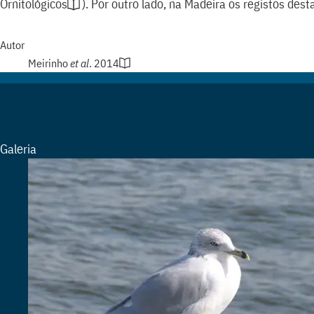
Ornitológicos
)
. Por outro lado, na Madeira os registos des
Autor
Meirinho
et al
. 2014
Galeria