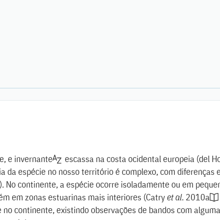
e, e
invernante
escassa na costa ocidental europeia
(
del H
a da espécie no nosso território é complexo, com diferenças e
)
. No continente, a espécie ocorre isoladamente ou em pequ
ém em zonas estuarinas mais interiores
(
Catry
et al
. 2010a
e no continente, existindo observações de bandos com algum