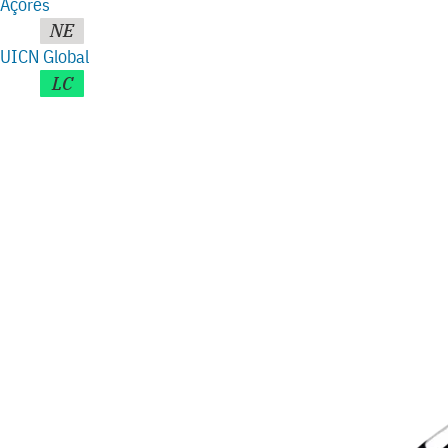
Açores
NE
UICN Global
LC