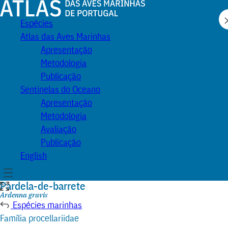
Atlas
Espécies
das
Atlas das Aves Marinhas
Aves
Apresentação
Marinhas
Metodologia
de
Publicação
Portugal
Sentinelas do Oceano
Apresentação
Metodologia
Avaliação
Publicação
English
Menu
Pardela-de-barrete
Expandir
ilustração
Nome
Ardenna gravis
científico:
Espécies marinhas
Família procellariidae