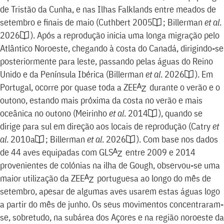
de Tristão da Cunha, e nas Ilhas Falklands entre meados de
setembro e finais de maio
(
Cuthbert 2005
;
Billerman
et al
.
2026
)
. Após a reprodução inicia uma longa migração pelo
Atlântico Noroeste, chegando à costa do Canadá, dirigindo-se
posteriormente para leste, passando pelas águas do Reino
Unido e da Península Ibérica
(
Billerman
et al
. 2026
)
. Em
Portugal, ocorre por quase toda a
ZEE
durante o verão e o
outono, estando mais próxima da costa no verão e mais
oceânica no outono
(
Meirinho
et al
. 2014
)
, quando se
dirige para sul em direção aos locais de reprodução
(
Catry
et
al
. 2010a
;
Billerman
et al
. 2026
)
. Com base nos dados
de 44 aves equipadas com
GLS
entre 2009 e 2014
provenientes de colónias na ilha de Gough, observou-se uma
maior utilização da
ZEE
portuguesa ao longo do mês de
setembro, apesar de algumas aves usarem estas águas logo
a partir do mês de junho. Os seus movimentos concentraram-
se, sobretudo, na subárea dos Açores e na região noroeste da