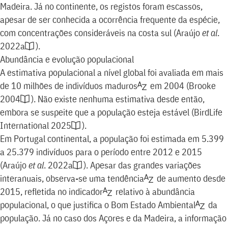
Madeira. Já no continente, os registos foram escassos,
apesar de ser conhecida a ocorrência frequente da espécie,
com concentrações consideráveis na costa sul
(
Araújo
et al
.
2022a
)
.
Abundância e evolução populacional
A estimativa populacional a nível global foi avaliada em mais
de 10 milhões de
indivíduos maduros
em 2004
(
Brooke
2004
)
. Não existe nenhuma estimativa desde então,
embora se suspeite que a população esteja estável
(
BirdLife
International 2025
)
.
Em Portugal continental, a população foi estimada em 5.399
a 25.379 indivíduos para o período entre 2012 e 2015
(
Araújo
et al
. 2022a
)
. Apesar das grandes variações
interanuais, observa-se uma
tendência
de aumento desde
2015, refletida no
indicador
relativo à abundância
populacional, o que justifica o Bom
Estado Ambiental
da
população. Já no caso dos Açores e da Madeira, a informação