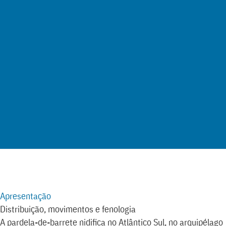
MapLibre
100 km
Apresentação
Distribuição, movimentos e fenologia
A pardela-de-barrete nidifica no Atlântico Sul, no arquipélago